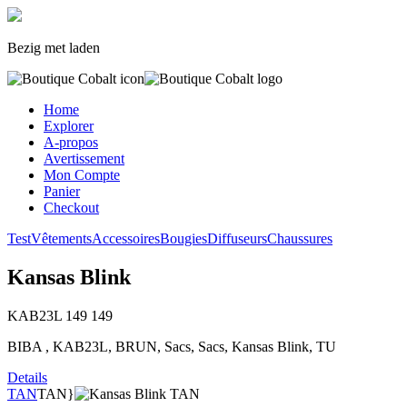
Bezig met laden
Home
Explorer
A-propos
Avertissement
Mon Compte
Panier
Checkout
Test
Vêtements
Accessoires
Bougies
Diffuseurs
Chaussures
Kansas Blink
KAB23L
149
149
BIBA , KAB23L, BRUN, Sacs, Sacs, Kansas Blink, TU
Details
TAN
TAN}